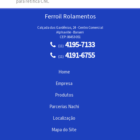
para retifica CNC
Ferroil Rolamentos
Calçada das Gardênias, 24 - Centro Comercial
Alphaville - Barueri
CEP: 06453-051
4195-7133
(11)
4191-6755
(11)
Home
Empresa
Produtos
Parcerias Nachi
Localização
Mapa do Site