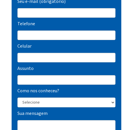
Seu e-mail (obrigatório)
Euclides da Cunha
Telefone
Celular
Assunto
Como nos conheceu?
Sua mensagem