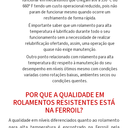
funcionar em mecanismos que chegam até a 350º C ou
660º F tendo um custo operacional reduzido, pois não
param de funcionar mesmo quando ocorre um
resfriamento de forma rápida.
É importante saber que um
rolamento para alta
temperatura
é lubrificado durante todo o seu
funcionamento sem a necessidade de realizar
relubrificação ofertando, assim, uma operação que
quase não exige manutenção.
Outro ponto relacionado com
rolamento para alta
temperatura
diz respeito à manutenção do seu
desempenho em níveis ótimos mesmo com condições
variadas como rotações baixas, ambientes secos ou
condições quentes.
POR QUE A QUALIDADE EM
ROLAMENTOS RESISTENTES ESTÁ
NA FERROIL?
A qualidade em níveis diferenciados quanto ao
rolamento
para alta temperatura
é encontrado na Ferroil pela