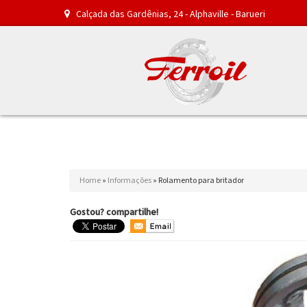
Calçada das Gardênias, 24 - Alphaville - Barueri
Home
»
Informações
»
Rolamento para britador
Gostou? compartilhe!